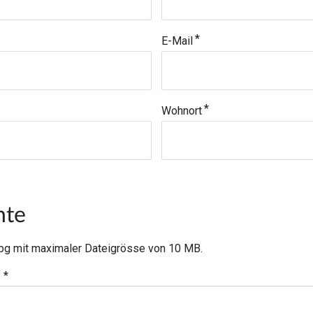
E-Mail
Wohnort
nte
 .jpg mit maximaler Dateigrösse von 10 MB.
f
*